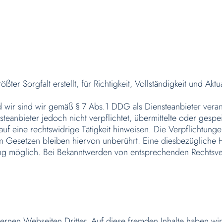
ßter Sorgfalt erstellt, für Richtigkeit, Vollständigkeit und Akt
nd wir sind wir gemäß § 7 Abs.1 DDG als Diensteanbieter vera
steanbieter jedoch nicht verpflichtet, übermittelte oder ges
uf eine rechtswidrige Tätigkeit hinweisen. Die Verpflichtun
 Gesetzen bleiben hiervon unberührt. Eine diesbezügliche Ha
ung möglich. Bei Bekanntwerden von entsprechenden Rechtsve
ternen Webseiten Dritter. Auf diese fremden Inhalte haben wi