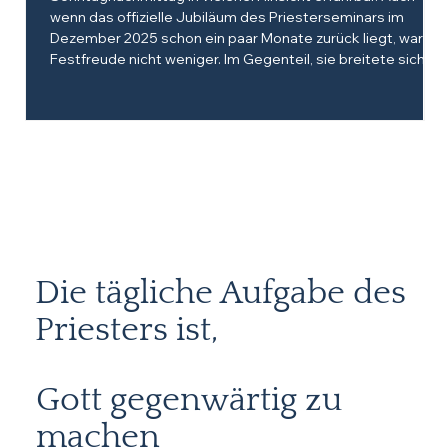
wenn das offizielle Jubiläum des Priesterseminars im
Dezember 2025 schon ein paar Monate zurück liegt, war die
Festfreude nicht weniger. Im Gegenteil, sie breitete sich
aus: auf dem ganzen weiten Gelände des
Seminargrundstücks: angefangen vom Parkplatz, der als
Biergarten diente; die Wiese, auf der die Hl. Mes
Die tägliche Aufgabe des
Priesters ist,
Gott gegenwärtig zu
machen